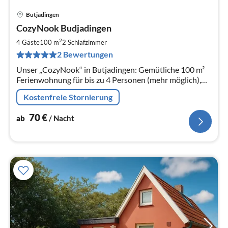
Butjadingen
Pre
CozyNook Budjadingen
ab
7
2
4 Gäste
100 m
2
Schlafzimmer
pr
2 Bewertungen
Na
Unser „CozyNook“ in Butjadingen: Gemütliche 100 m²
Ferienwohnung für bis zu 4 Personen (mehr möglich),
mit 2 Zimmern – ideal für einen entspannten Urlaub in
Kostenfreie Stornierung
ruhiger Lage.
70
€
ab
/ Nacht