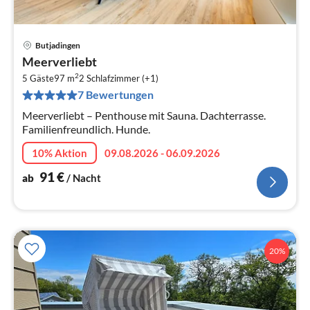
Butjadingen
Pre
Meerverliebt
ab
2
9
5 Gäste
97 m
2
Schlafzimmer (+1)
7 Bewertungen
pr
Na
Meerverliebt – Penthouse mit Sauna. Dachterrasse.
Familienfreundlich. Hunde.
10% Aktion
09.08.2026 - 06.09.2026
91
€
ab
/ Nacht
20%