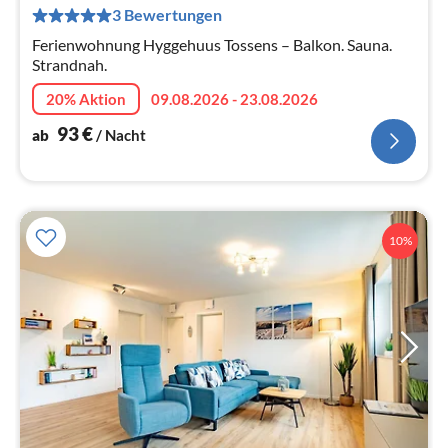
3 Bewertungen
pr
Na
Ferienwohnung Hyggehuus Tossens – Balkon. Sauna.
Strandnah.
20% Aktion
09.08.2026 - 23.08.2026
93
€
ab
/ Nacht
10%