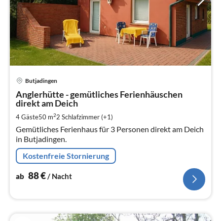
Pre
Butjadingen
ab
8
Anglerhütte - gemütliches Ferienhäuschen
direkt am Deich
pr
Na
2
4 Gäste
50 m
2
Schlafzimmer (+1)
Gemütliches Ferienhaus für 3 Personen direkt am Deich
in Butjadingen.
Kostenfreie Stornierung
88
€
ab
/ Nacht