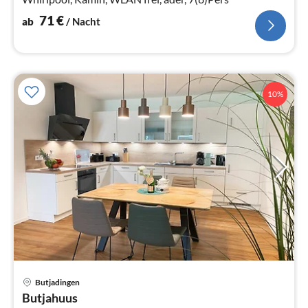
71
€
ab
/ Nacht
10%
Butjadingen
Pre
Butjahuus
ab