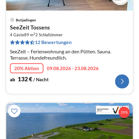
Butjadingen
Pre
SeeZeit Tossens
ab
2
1
4 Gäste
89 m
2
Schlafzimmer
12 Bewertungen
pr
Na
SeeZeit – Ferienwohnung an den Pütten. Sauna.
Terrasse. Hundefreundlich.
20% Aktion
09.08.2026 - 23.08.2026
132
€
ab
/ Nacht
20%