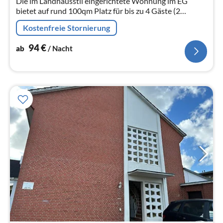
Die im Landhausstil eingerichtete Wohnung im EG
bietet auf rund 100qm Platz für bis zu 4 Gäste (2
Schlafzimmer). Hinzu kommt ein nahezu uneinsehbarer,
Kostenfreie Stornierung
eingezäunter Garten.
94
€
ab
/ Nacht