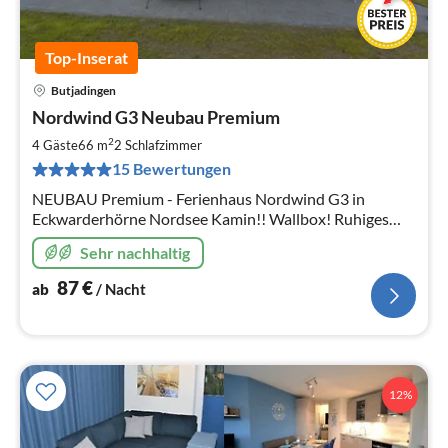
Top-Inserat
Butjadingen
Pre
Nordwind G3 Neubau Premium
ab
8
2
4 Gäste
66 m
2
Schlafzimmer
pr
15 Bewertungen
Na
NEUBAU Premium - Ferienhaus Nordwind G3 in
Eckwarderhörne Nordsee Kamin!! Wallbox! Ruhiges
und erholsames Gebiet! Deich und Binnensee fußläufig
Sehr nachhaltig
erreichbar. Komplett umzäunt!
87
€
ab
/ Nacht
12%