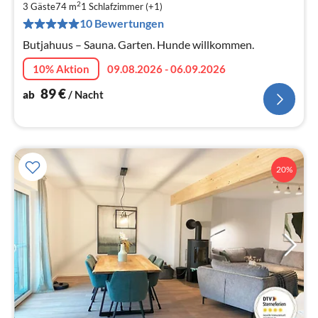
2
8
3 Gäste
74 m
1
Schlafzimmer (+1)
10 Bewertungen
pr
Na
Butjahuus – Sauna. Garten. Hunde willkommen.
10% Aktion
09.08.2026 - 06.09.2026
89
€
ab
/ Nacht
20%