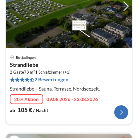
Butjadingen
Pre
Strandliebe
ab
2
1
2 Gäste
73 m
1
Schlafzimmer (+1)
2 Bewertungen
pr
Na
Strandliebe – Sauna. Terrasse. Nordseezeit.
20% Aktion
09.08.2026 - 23.08.2026
105
€
ab
/ Nacht