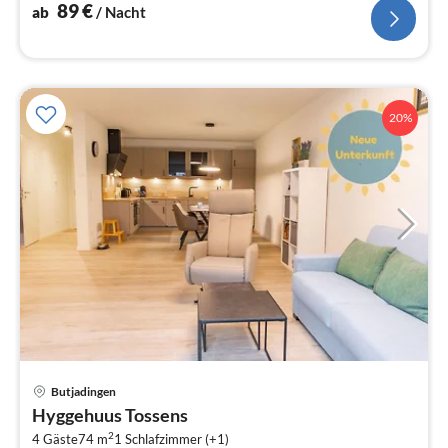
89
€
ab
/ Nacht
20%
Butjadingen
Pre
Hyggehuus Tossens
ab
2
9
4 Gäste
74 m
1
Schlafzimmer (+1)