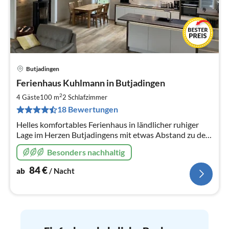
Butjadingen
Pre
Ferienhaus Kuhlmann in Butjadingen
ab
8
2
4 Gäste
100 m
2
Schlafzimmer
pr
18 Bewertungen
Na
Helles komfortables Ferienhaus in ländlicher ruhiger
Lage im Herzen Butjadingens mit etwas Abstand zu den
Ferienballungsorten. Für Leute, die Platz brauchen...
Besonders nachhaltig
84
€
ab
/ Nacht