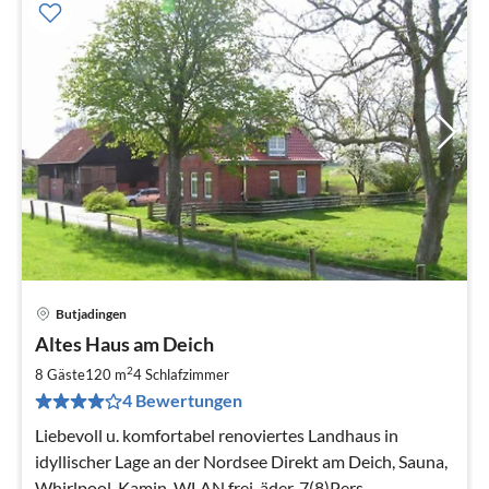
Butjadingen
Pre
Altes Haus am Deich
ab
7
2
8 Gäste
120 m
4
Schlafzimmer
pr
4 Bewertungen
Na
Liebevoll u. komfortabel renoviertes Landhaus in
idyllischer Lage an der Nordsee Direkt am Deich, Sauna,
Whirlpool, Kamin, WLAN frei, äder, 7(8)Pers