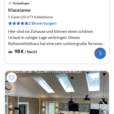
Butjadingen
Pre
Klausianne
ab
9
2
5 Gäste
120 m
3
Schlafzimmer
pr
2 Bewertungen
Na
Hier sind sie Zuhause und können einen schönen
Urlaub in ruhiger Lage verbringen. Dieses
Reihenmittelhaus hat eine sehr schöne große Terrasse
und ist sehr gut ausgestattet!
98
€
ab
/ Nacht