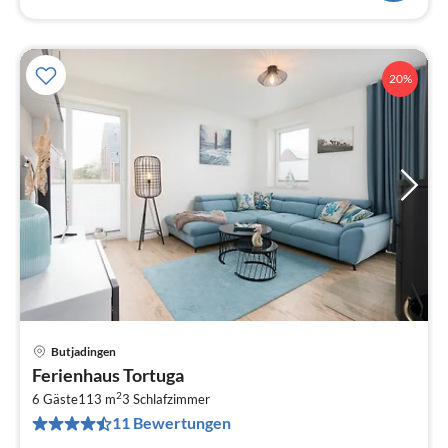
20%
Butjadingen
Pre
Ferienhaus Tortuga
ab
2
1
6 Gäste
113 m
3
Schlafzimmer
11 Bewertungen
pr
Na