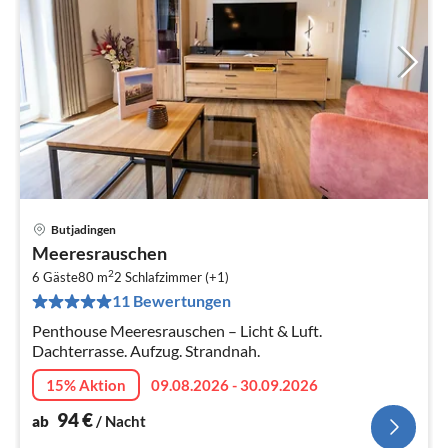
Butjadingen
Pre
Meeresrauschen
ab
2
9
6 Gäste
80 m
2
Schlafzimmer (+1)
11 Bewertungen
pr
Na
Penthouse Meeresrauschen – Licht & Luft.
Dachterrasse. Aufzug. Strandnah.
15% Aktion
09.08.2026 - 30.09.2026
94
€
ab
/ Nacht