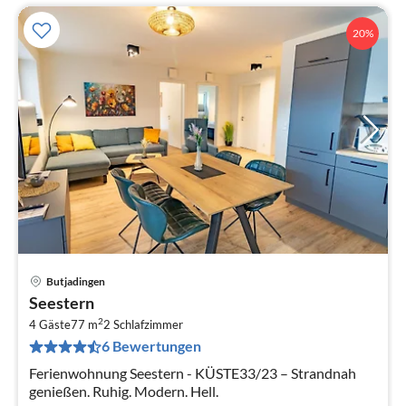
20%
Butjadingen
Pre
Seestern
ab
2
9
4 Gäste
77 m
2
Schlafzimmer
6 Bewertungen
pr
Na
Ferienwohnung Seestern - KÜSTE33/23 – Strandnah
genießen. Ruhig. Modern. Hell.