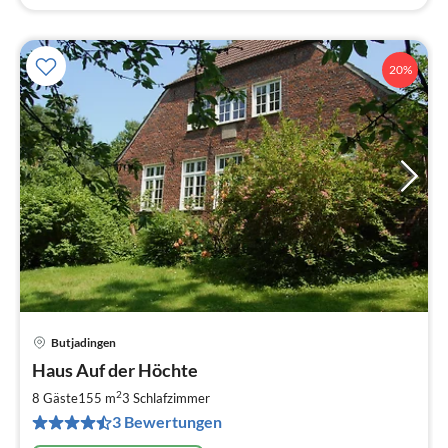
20%
Butjadingen
Pre
Haus Auf der Höchte
ab
1
2
8 Gäste
155 m
3
Schlafzimmer
pr
3 Bewertungen
Na