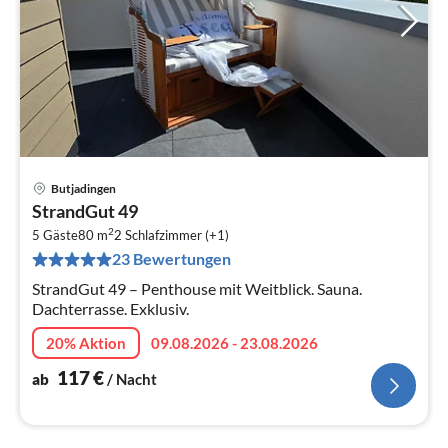
Butjadingen
Pre
StrandGut 49
ab
2
1
5 Gäste
80 m
2
Schlafzimmer (+1)
23 Bewertungen
pr
Na
StrandGut 49 – Penthouse mit Weitblick. Sauna.
Dachterrasse. Exklusiv.
20% Aktion
09.08.2026 - 23.08.2026
117
€
ab
/ Nacht