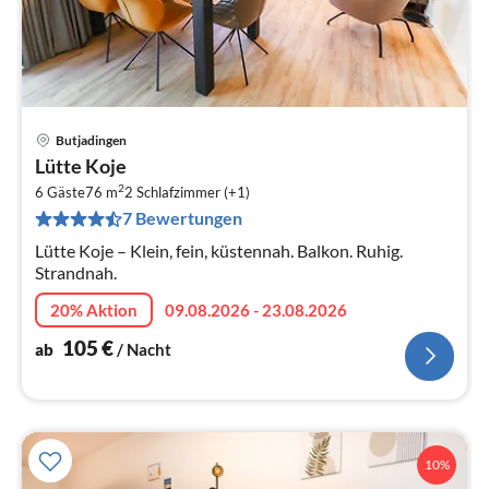
Butjadingen
Pre
Lütte Koje
ab
2
1
6 Gäste
76 m
2
Schlafzimmer (+1)
7 Bewertungen
pr
Na
Lütte Koje – Klein, fein, küstennah. Balkon. Ruhig.
Strandnah.
20% Aktion
09.08.2026 - 23.08.2026
105
€
ab
/ Nacht
10%