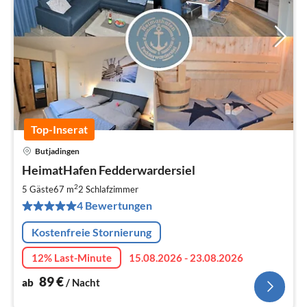
Top-Inserat
Butjadingen
Pre
HeimatHafen Fedderwardersiel
ab
9
2
5 Gäste
67 m
2
Schlafzimmer
pr
4 Bewertungen
Na
Kostenfreie Stornierung
12% Last-Minute
15.08.2026 - 23.08.2026
89
€
ab
/ Nacht