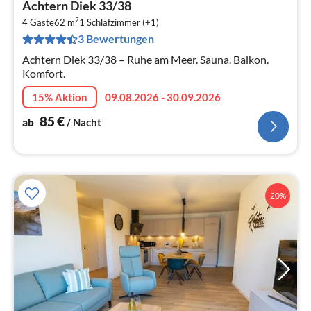
Achtern Diek 33/38
ab
2
8
4 Gäste
62 m
1
Schlafzimmer (+1)
3 Bewertungen
pr
Na
Achtern Diek 33/38 – Ruhe am Meer. Sauna. Balkon.
Komfort.
15% Aktion
09.08.2026 - 30.09.2026
85
€
ab
/ Nacht
20%