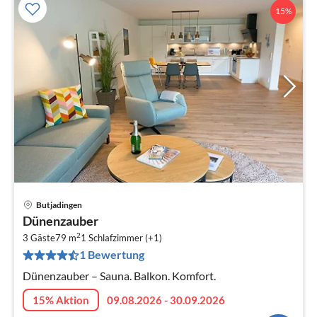
15%
Butjadingen
Pre
Dünenzauber
ab
2
8
3 Gäste
79 m
1
Schlafzimmer (+1)
1 Bewertung
pr
Na
Dünenzauber – Sauna. Balkon. Komfort.
15% Aktion
09.08.2026 - 30.09.2026