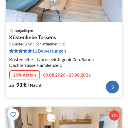
Butjadingen
Pre
Küstenliebe Tossens
ab
2
9
5 Gäste
63 m
1
Schlafzimmer (+1)
11 Bewertungen
pr
Na
Küstenliebe – Nordseeluft genießen. Sauna.
Dachterrasse. Familienzeit.
20% Aktion
09.08.2026 - 23.08.2026
91
€
ab
/ Nacht
15%