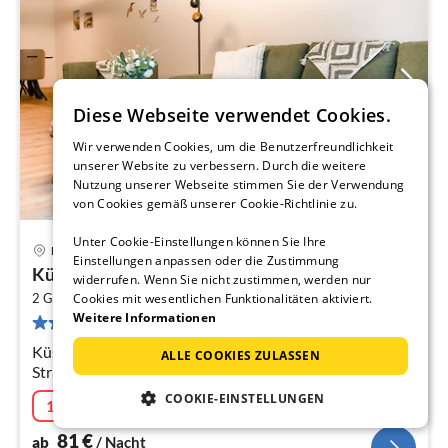
Diese Webseite verwendet Cookies.
Wir verwenden Cookies, um die Benutzerfreundlichkeit
unserer Website zu verbessern. Durch die weitere
Nutzung unserer Webseite stimmen Sie der Verwendung
von Cookies gemäß unserer Cookie-Richtlinie zu.
Unter Cookie-Einstellungen können Sie Ihre
Butjadingen
Einstellungen anpassen oder die Zustimmung
Pre
Küste33/40
widerrufen. Wenn Sie nicht zustimmen, werden nur
ab
2
8
2 Gäste
74 m
1
Schlafzimmer
Cookies mit wesentlichen Funktionalitäten aktiviert.
Weitere Informationen
1 Bewertung
pr
Na
Küste33/40 – Auszeit am Meer. Sauna. Balkon. Nah am
ALLE COOKIES ZULASSEN
Strand.
COOKIE-EINSTELLUNGEN
10% Aktion
09.08.2026 - 06.09.2026
81
€
ab
/ Nacht