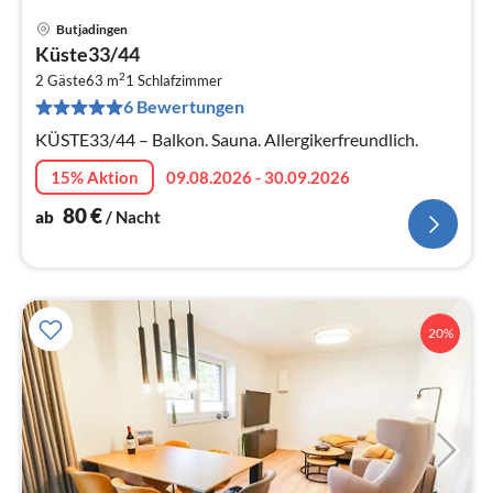
Butjadingen
Pre
Küste33/44
ab
2
8
2 Gäste
63 m
1
Schlafzimmer
6 Bewertungen
pr
Na
KÜSTE33/44 – Balkon. Sauna. Allergikerfreundlich.
15% Aktion
09.08.2026 - 30.09.2026
80
€
ab
/ Nacht
20%