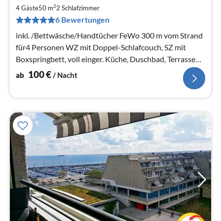
1
2
4 Gäste
50 m
2
Schlafzimmer
pr
6 Bewertungen
Na
inkl. /Bettwäsche/Handtücher FeWo 300 m vom Strand
für4 Personen WZ mit Doppel-Schlafcouch, SZ mit
Boxspringbett, voll einger. Küche, Duschbad, Terrasse
mit Gasgrill
100
€
ab
/ Nacht