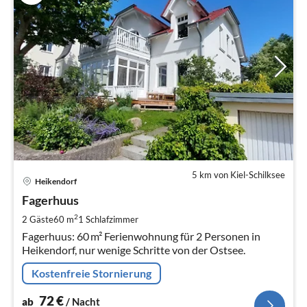
5 km von Kiel-Schilksee
Pre
Heikendorf
ab
7
Fagerhuus
pr
2
2 Gäste
60 m
1
Schlafzimmer
Na
Fagerhuus: 60 m² Ferienwohnung für 2 Personen in
Heikendorf, nur wenige Schritte von der Ostsee.
Kostenfreie Stornierung
72
€
ab
/ Nacht