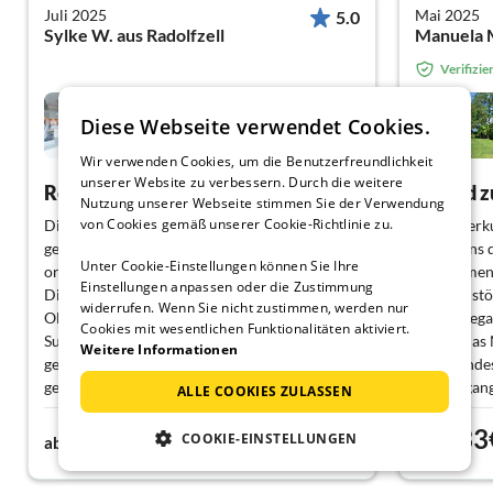
Juli 2025
Mai 2025
5.0
Sylke W. aus Radolfzell
Manuela M
Verifizi
Ferienwohnung „Dose“
Diese Webseite verwendet Cookies.
Kiel-Schilksee
Wir verwenden Cookies, um die Benutzerfreundlichkeit
unserer Website zu verbessern. Durch die weitere
Regatta Urlaub
Ab und z
Nutzung unserer Webseite stimmen Sie der Verwendung
von Cookies gemäß unserer Cookie-Richtlinie zu.
Die Wohnung ist top ausgestattet, von allem
Die Unterku
genug vorhanden. Alles war sauber ,
haben uns 
Unter Cookie-Einstellungen können Sie Ihre
ordentlich und gaschmackvoll eingerichtet.
die Promen
Einstellungen anpassen oder die Zustimmung
Die Lage für Segler Ideal man ist schnell im
verläuft st
widerrufen. Wenn Sie nicht zustimmen, werden nur
Olympiahafen am Boot.
vorbei geg
Cookies mit wesentlichen Funktionalitäten aktiviert.
Super nette Vermieter wenn es Probleme
immer das
Weitere Informationen
gegeben hätte wäre ein Ansprechpartner da
Der Hundes
gewesen.
Spaziergan
ALLE COOKIES ZULASSEN
Wir würden die Wohnung jederzeit wieder
oder nach
101€
133
besuchen.
spazieren g
COOKIE-EINSTELLUNGEN
ab
Nacht
ab
Tag essen u
hausgemac