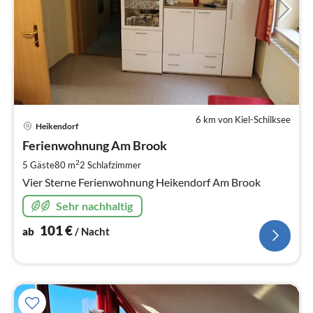
6 km von Kiel-Schilksee
Pre
Heikendorf
ab
1
Ferienwohnung Am Brook
pr
2
5 Gäste
80 m
2
Schlafzimmer
Na
Vier Sterne Ferienwohnung Heikendorf Am Brook
Sehr nachhaltig
101
€
ab
/ Nacht