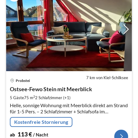
7 km von Kiel-Schilksee
Pre
Probstei
ab
1
Ostsee-Fewo Stein mit Meerblick
pr
2
5 Gäste
75 m
2
Schlafzimmer (+1)
Na
Helle, sonnige Wohnung mit Meerblick direkt am Strand
für 1-5 Pers. – 2 Schlafzimmer + Schlafsofa im
Wohnzimmer, 2 Bäder, großzügiger Wohn- und
Kostenfreie Stornierung
Essbereich
113
€
ab
/ Nacht