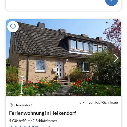
5 km von Kiel-Schilksee
Heikendorf
Pre
Ferienwohnung in Heikendorf
ab
7
2
4 Gäste
50 m
2
Schlafzimmer
pr