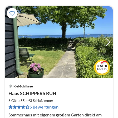
Kiel-Schilksee
Pre
Haus SCHIPPERS RUH
ab
1
2
6 Gäste
55 m
3
Schlafzimmer
pr
5 Bewertungen
Na
Sommerhaus mit eigenem großem Garten direkt am