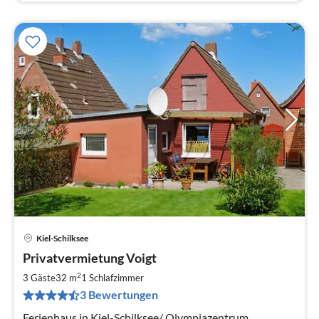
Kiel-Schilksee
Pre
Privatvermietung Voigt
ab
6
2
3 Gäste
32 m
1
Schlafzimmer
pr
3 Bewertungen
Na
Ferienhaus in Kiel-Schilksee/ Olympiazentrum