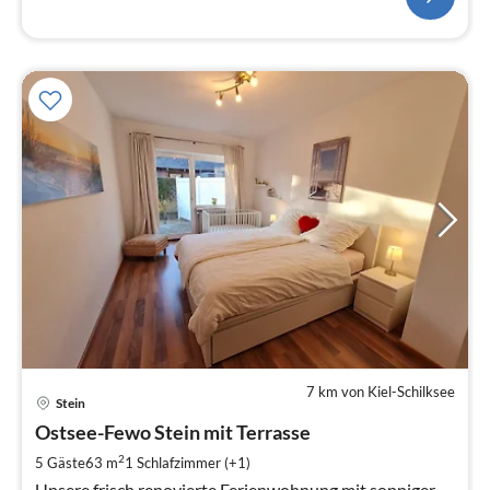
7 km von Kiel-Schilksee
Pre
Stein
ab
1
Ostsee-Fewo Stein mit Terrasse
pr
2
5 Gäste
63 m
1
Schlafzimmer (+1)
Na
Unsere frisch renovierte Ferienwohnung mit sonniger