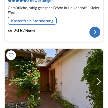
2 Bewertungen
Na
Gemütliche, ruhig gelegene FeWo in Heikendorf - Kieler
Förde
Kostenfreie Stornierung
70
€
ab
/ Nacht