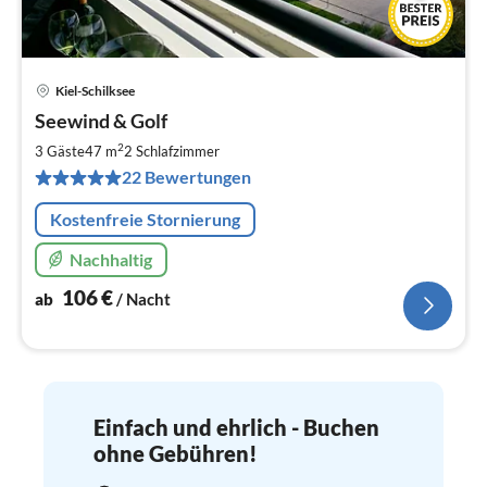
Kiel-Schilksee
Pre
Seewind & Golf
ab
1
2
3 Gäste
47 m
2
Schlafzimmer
pr
22 Bewertungen
Na
Kostenfreie Stornierung
Nachhaltig
106
€
ab
/ Nacht
Einfach und ehrlich - Buchen
ohne Gebühren!