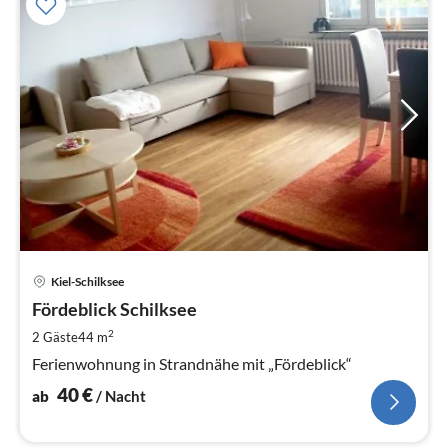
Pre
Kiel-Schilksee
ab
4
Fördeblick Schilksee
pr
2
2 Gäste
44 m
Na
Ferienwohnung in Strandnähe mit „Fördeblick“
40
€
ab
/ Nacht