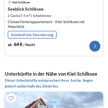
Pre
Kiel-Schilksee
ab
6
Seeblick Schilksee
pr
2
2 Gäste
27.4 m
1
Schlafzimmer
Na
Ostsee Ferienappartement - Kiel-Schilksee mit
Meerblick
Kostenfreie Stornierung
64
€
ab
/ Nacht
Unterkünfte in der Nähe von Kiel-Schilksee
Diese Unterkünfte entsprechen Ihrer Suche, liegen
jedoch außerhalb des Zielortes.