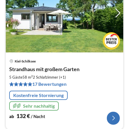
Kiel-Schilksee
Pre
Strandhaus mit großem Garten
ab
1
2
5 Gäste
58 m
2
Schlafzimmer (+1)
pr
17 Bewertungen
Na
Kostenfreie Stornierung
Sehr nachhaltig
132
€
ab
/ Nacht