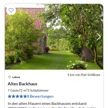
4 km von Kiel-Schilksee
Laboe
Pre
Altes Backhaus
ab
1
2
7 Gäste
72 m
3
Schlafzimmer
pr
8 Bewertungen
Na
In den alten Mauern eines Backhauses entstand