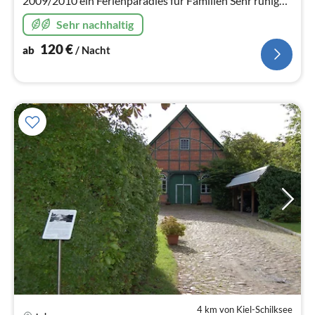
2009/2010 ein Ferienparadies für Familien Sehr ruhige
Lage im Grünen, 5 min zum Strand, viele
Sehr nachhaltig
Spielmöglichkeiten
120
€
ab
/ Nacht
4 km von Kiel-Schilksee