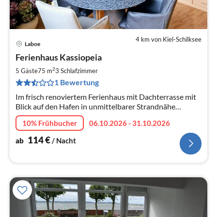
4 km von Kiel-Schilksee
Laboe
Pre
Ferienhaus Kassiopeia
ab
1
2
5 Gäste
75 m
3
Schlafzimmer
pr
1 Bewertung
Na
Im frisch renoviertem Ferienhaus mit Dachterrasse mit
Blick auf den Hafen in unmittelbarer Strandnähe
werden Sie sich wohlfühlen. Erleben Sie Urlaub pur
10% Frühbucher
06.10.2026 - 31.10.2026
direkt am Meer!!!
114
€
ab
/ Nacht