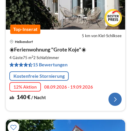
Top-Inserat
5 km von Kiel-Schilksee
Heikendorf
Pre
☀️Ferienwohnung "Grote Koje"☀️
ab
1
2
4 Gäste
75 m
2
Schlafzimmer
pr
15 Bewertungen
Na
Kostenfreie Stornierung
12% Aktion
08.09.2026 - 19.09.2026
140
€
ab
/ Nacht