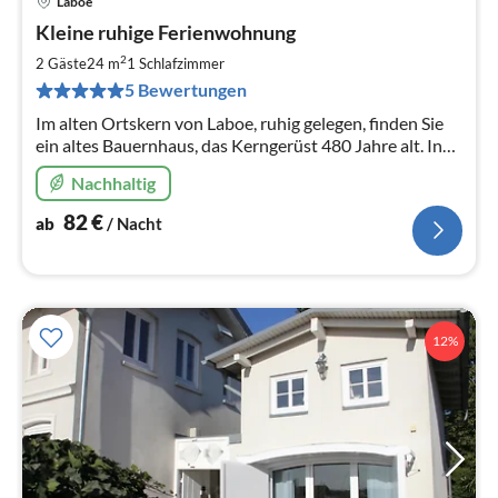
Laboe
Pre
Kleine ruhige Ferienwohnung
ab
8
2
2 Gäste
24 m
1
Schlafzimmer
pr
5 Bewertungen
Na
Im alten Ortskern von Laboe, ruhig gelegen, finden Sie
ein altes Bauernhaus, das Kerngerüst 480 Jahre alt. In
der modern gestaltet Wohnung sehen Sie noch einige
Nachhaltig
alte Eichenbalken
82
€
ab
/ Nacht
12%