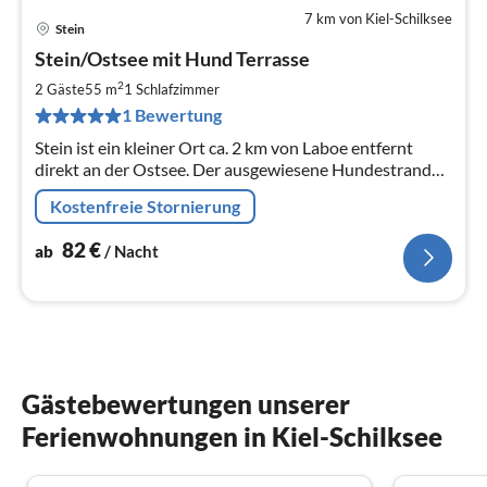
7 km von Kiel-Schilksee
Stein
Pre
Stein/Ostsee mit Hund Terrasse
ab
8
2
2 Gäste
55 m
1
Schlafzimmer
pr
1 Bewertung
Na
Stein ist ein kleiner Ort ca. 2 km von Laboe entfernt
direkt an der Ostsee. Der ausgewiesene Hundestrand
ist nur wenige Meter zu Fuß erreichbar.
Kostenfreie Stornierung
82
€
ab
/ Nacht
Gästebewertungen unserer
Ferienwohnungen in Kiel-Schilksee