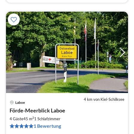
4 km von Kiel-Schilksee
Laboe
Pre
Förde-Meerblick Laboe
ab
1
2
4 Gäste
45 m
1
Schlafzimmer
pr
1 Bewertung
Na