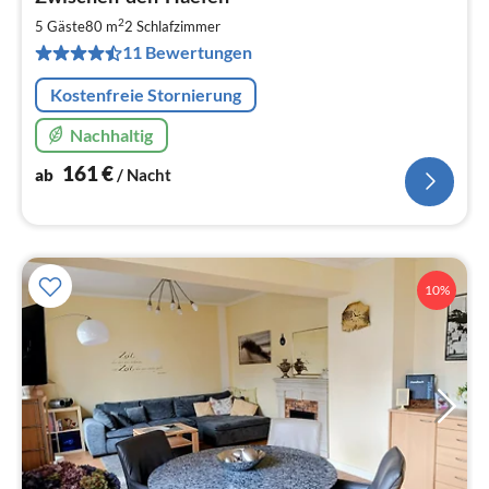
ab
1
2
5 Gäste
80 m
2
Schlafzimmer
pr
11 Bewertungen
Na
Kostenfreie Stornierung
Nachhaltig
161
€
ab
/ Nacht
10%