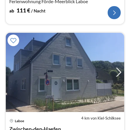
Ferienwohnung Förde-Meerblick Laboe
111
€
ab
/ Nacht
4 km von Kiel-Schilksee
Laboe
Pre
Zwischen-den-Haefen