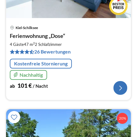
Kiel-Schilksee
Pre
Ferienwohnung „Dose“
ab
1
2
4 Gäste
47 m
2
Schlafzimmer
pr
26 Bewertungen
Na
Kostenfreie Stornierung
Nachhaltig
101
€
ab
/ Nacht
20%