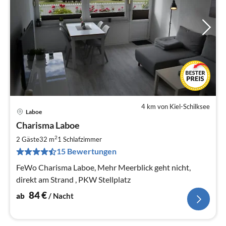
4 km von Kiel-Schilksee
Laboe
Pre
Charisma Laboe
ab
8
2
2 Gäste
32 m
1
Schlafzimmer
pr
15 Bewertungen
Na
FeWo Charisma Laboe, Mehr Meerblick geht nicht,
direkt am Strand , PKW Stellplatz
84
€
ab
/ Nacht