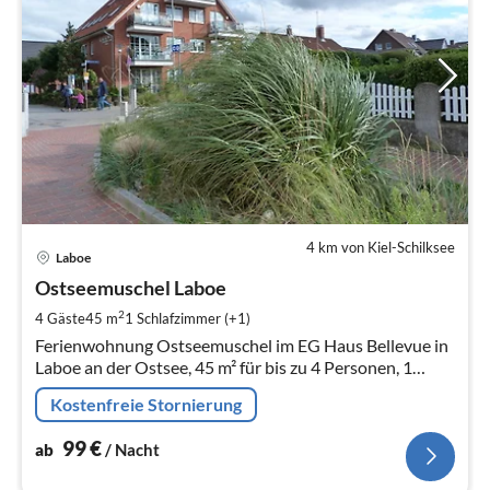
4 km von Kiel-Schilksee
Pre
Laboe
ab
9
Ostseemuschel Laboe
pr
2
4 Gäste
45 m
1
Schlafzimmer (+1)
Na
Ferienwohnung Ostseemuschel im EG Haus Bellevue in
Laboe an der Ostsee, 45 m² für bis zu 4 Personen, 1
Zimmer.
Kostenfreie Stornierung
99
€
ab
/ Nacht