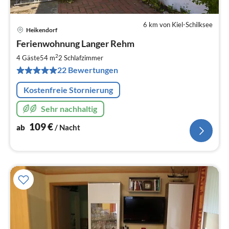
6 km von Kiel-Schilksee
Heikendorf
Pre
Ferienwohnung Langer Rehm
ab
1
2
4 Gäste
54 m
2
Schlafzimmer
pr
22 Bewertungen
Na
Kostenfreie Stornierung
Sehr nachhaltig
109
€
ab
/ Nacht