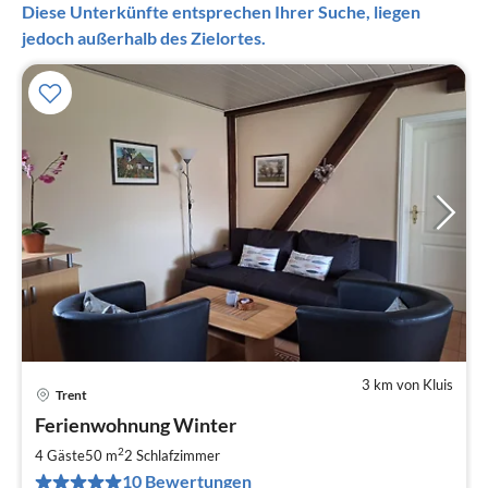
Diese Unterkünfte entsprechen Ihrer Suche, liegen
jedoch außerhalb des Zielortes.
3 km von Kluis
Trent
Pre
Ferienwohnung Winter
ab
6
2
4 Gäste
50 m
2
Schlafzimmer
pr
10 Bewertungen