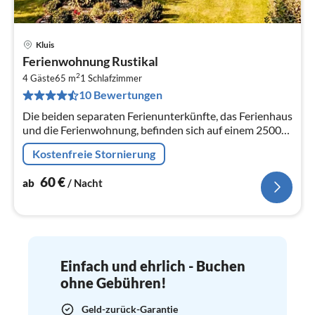
Kluis
Pre
Ferienwohnung Rustikal
ab
2
6
4 Gäste
65 m
1
Schlafzimmer
10 Bewertungen
pr
Na
Die beiden separaten Ferienunterkünfte, das Ferienhaus
und die Ferienwohnung, befinden sich auf einem 2500
m² grossen abgeschlossenen Privatgrundstück mit
Kostenfreie Stornierung
einem sicheren...
60
€
ab
/ Nacht
Einfach und ehrlich - Buchen
ohne Gebühren!
Geld-zurück-Garantie