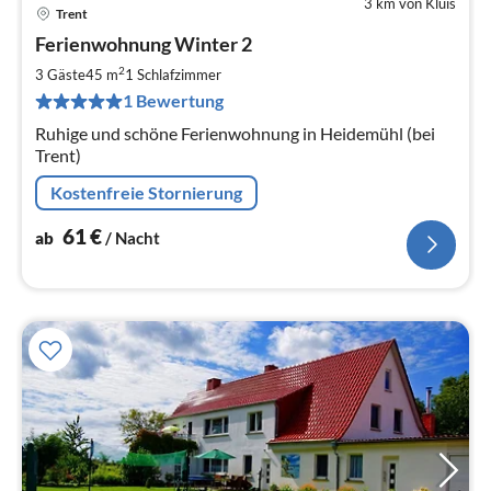
3 km von Kluis
Trent
Pre
Ferienwohnung Winter 2
ab
6
2
3 Gäste
45 m
1
Schlafzimmer
pr
1 Bewertung
Na
Ruhige und schöne Ferienwohnung in Heidemühl (bei
Trent)
Kostenfreie Stornierung
61
€
ab
/ Nacht