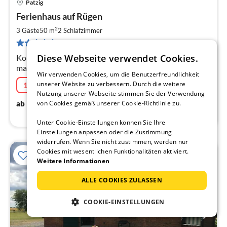
Patzig
Pre
Ferienhaus auf Rügen
ab
6
2
3 Gäste
50 m
2
Schlafzimmer
pr
11 Bewertungen
Na
Diese Webseite verwendet Cookies.
Komfortables Ferienhaus in Patzig für 2 Personen, bis
maximal 3 Personen
Wir verwenden Cookies, um die Benutzerfreundlichkeit
unserer Website zu verbessern. Durch die weitere
15% Last-Minute
07.08.2026 - 31.08.2026
Nutzung unserer Webseite stimmen Sie der Verwendung
65
€
ab
/ Nacht
von Cookies gemäß unserer Cookie-Richtlinie zu.
Unter Cookie-Einstellungen können Sie Ihre
Einstellungen anpassen oder die Zustimmung
widerrufen. Wenn Sie nicht zustimmen, werden nur
Cookies mit wesentlichen Funktionalitäten aktiviert.
Weitere Informationen
ALLE COOKIES ZULASSEN
COOKIE-EINSTELLUNGEN