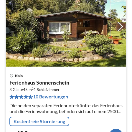
Kluis
Pre
Ferienhaus Sonnenschein
ab
2
6
3 Gäste
45 m
1
Schlafzimmer
10 Bewertungen
pr
Na
Die beiden separaten Ferienunterkünfte, das Ferienhaus
und die Ferienwohnung, befinden sich auf einem 2500
m² grossen abgeschlossenen Privatgrundstück mit
Kostenfreie Stornierung
einem sicheren...