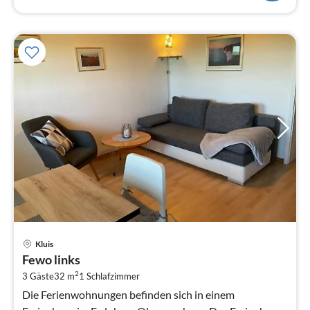
Pre
Kluis
ab
Fewo links
6
2
3 Gäste
32 m
1
Schlafzimmer
pr
Na
Die Ferienwohnungen befinden sich in einem