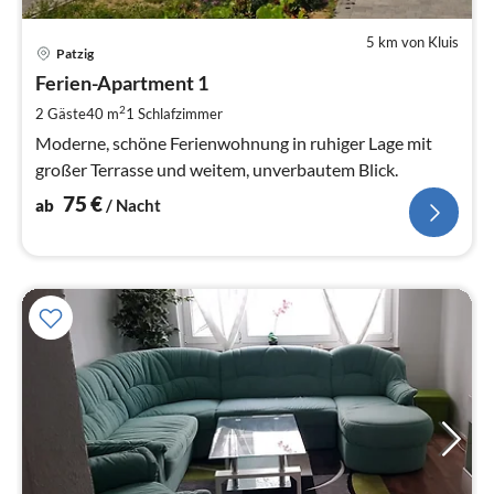
5 km von Kluis
Pre
Patzig
ab
7
Ferien-Apartment 1
pr
2
2 Gäste
40 m
1
Schlafzimmer
Na
Moderne, schöne Ferienwohnung in ruhiger Lage mit
großer Terrasse und weitem, unverbautem Blick.
75
€
ab
/ Nacht