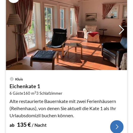
Pre
Kluis
ab
Eichenkate 1
1
2
6 Gäste
160 m
3
Schlafzimmer
pr
Na
Alte restaurierte Bauernkate mit zwei Ferienhäusern
(Reihenhaus), von denen Sie aktuell die Kate 1 als Ihr
Urlaubsdomizil buchen können.
135
€
ab
/ Nacht