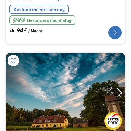
Na
Kostenfreie Stornierung
Besonders nachhaltig
94
€
ab
/ Nacht