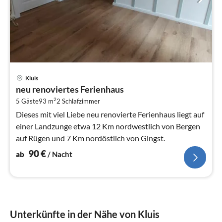
Pre
Kluis
ab
neu renoviertes Ferienhaus
9
2
5 Gäste
93 m
2
Schlafzimmer
pr
Na
Dieses mit viel Liebe neu renovierte Ferienhaus liegt auf
einer Landzunge etwa 12 Km nordwestlich von Bergen
auf Rügen und 7 Km nordöstlich von Gingst.
90
€
ab
/ Nacht
Unterkünfte in der Nähe von Kluis