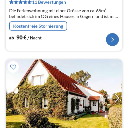
11 Bewertungen
pr
Na
Die Ferienwohnung mit einer Grösse von ca. 65m²
befindet sich im OG eines Hauses in Gagern und ist mit
ihren 4 Gauben geräumig und hell.
Kostenfreie Stornierung
90
€
ab
/ Nacht