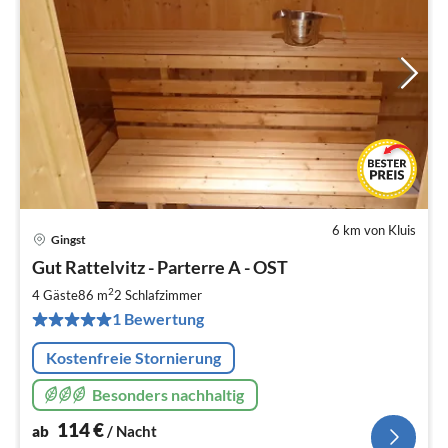
6 km von Kluis
Gingst
Pre
Gut Rattelvitz - Parterre A - OST
ab
1
2
4 Gäste
86 m
2
Schlafzimmer
pr
1 Bewertung
Na
Kostenfreie Stornierung
Besonders nachhaltig
114
€
ab
/ Nacht