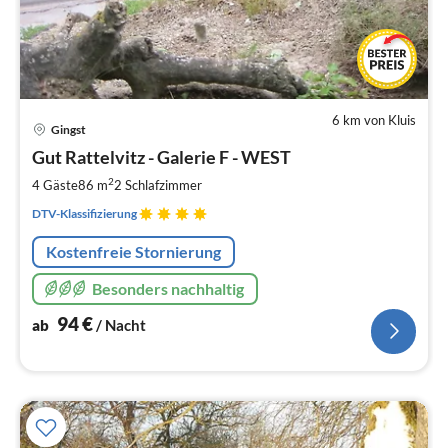
6 km von Kluis
Pre
Gingst
ab
9
Gut Rattelvitz - Galerie F - WEST
pr
2
4 Gäste
86 m
2
Schlafzimmer
Na
DTV-Klassifizierung
Kostenfreie Stornierung
Besonders nachhaltig
94
€
ab
/ Nacht