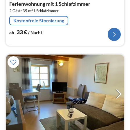
ab
Ferienwohnung mit 1 Schlafzimmer
3
2
2 Gäste
35 m
1
Schlafzimmer
pr
Na
Kostenfreie Stornierung
33
€
ab
/ Nacht