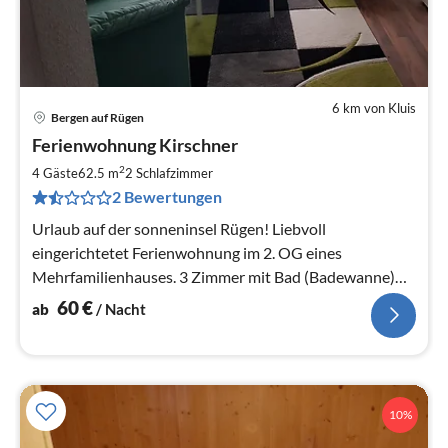
6 km von Kluis
Bergen auf Rügen
Pre
Ferienwohnung Kirschner
ab
6
2
4 Gäste
62.5 m
2
Schlafzimmer
pr
2 Bewertungen
Na
Urlaub auf der sonneninsel Rügen! Liebvoll
eingerichtetet Ferienwohnung im 2. OG eines
Mehrfamilienhauses. 3 Zimmer mit Bad (Badewanne)
und Küche.
60
€
ab
/ Nacht
10%