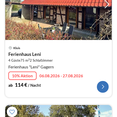
Pre
Kluis
ab
Ferienhaus Leni
1
2
4 Gäste
75 m
2
Schlafzimmer
pr
Ferienhaus "Leni" Gagern
Na
10% Aktion
06.08.2026 - 27.08.2026
114
€
ab
/ Nacht