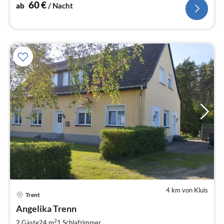
60
€
ab
/ Nacht
4 km von Kluis
Pre
Trent
ab
5
Angelika Trenn
pr
2
2 Gäste
24 m
1
Schlafzimmer