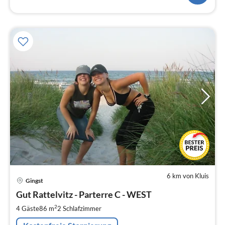
6 km von Kluis
Pre
Gingst
ab
1
Gut Rattelvitz - Parterre C - WEST
pr
2
4 Gäste
86 m
2
Schlafzimmer
Na