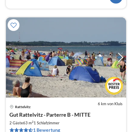
6 km von Kluis
Rattelvitz
Pre
Gut Rattelvitz - Parterre B - MITTE
ab
9
2
2 Gäste
63 m
1
Schlafzimmer
pr
1 Bewertung