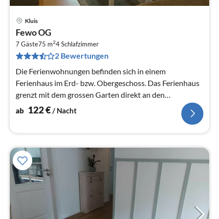
Kluis
Pre
Fewo OG
ab
2
1
7 Gäste
75 m
4
Schlafzimmer
2 Bewertungen
pr
Na
Die Ferienwohnungen befinden sich in einem
Ferienhaus im Erd- bzw. Obergeschoss. Das Ferienhaus
grenzt mit dem grossen Garten direkt an den
Duwenbeek (kleiner Bachlauf, eine Abs..
122
€
ab
/ Nacht