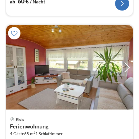
60
€
ab
/ Nacht
Kluis
Pre
Ferienwohnung
ab
2
9
4 Gäste
65 m
1
Schlafzimmer