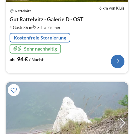
6 km von Kluis
Pre
Rattelvitz
ab
9
Gut Rattelvitz - Galerie D - OST
pr
2
4 Gäste
86 m
2
Schlafzimmer
Na
Kostenfreie Stornierung
Sehr nachhaltig
94
€
ab
/ Nacht