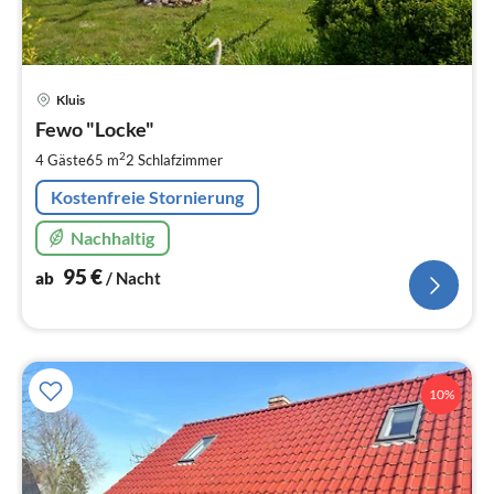
Pre
Kluis
ab
9
Fewo "Locke"
pr
2
4 Gäste
65 m
2
Schlafzimmer
Na
Kostenfreie Stornierung
Nachhaltig
95
€
ab
/ Nacht
10%