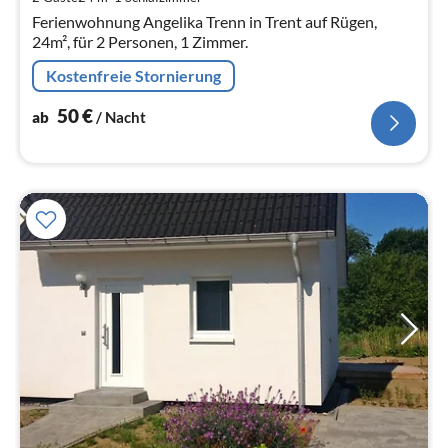
Na
Ferienwohnung Angelika Trenn in Trent auf Rügen,
24m², für 2 Personen, 1 Zimmer.
Kostenfreie Stornierung
50
€
ab
/ Nacht