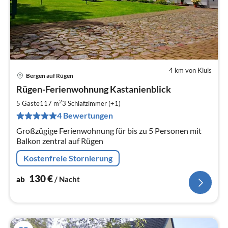
4 km von Kluis
Bergen auf Rügen
Pre
Rügen-Ferienwohnung Kastanienblick
ab
1
2
5 Gäste
117 m
3
Schlafzimmer (+1)
pr
4 Bewertungen
Na
Großzügige Ferienwohnung für bis zu 5 Personen mit
Balkon zentral auf Rügen
Kostenfreie Stornierung
130
€
ab
/ Nacht