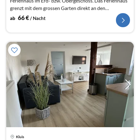
Ferienhaus im Erd- bzw. Obergeschoss. Das Ferienhaus
grenzt mit dem grossen Garten direkt an den
Duwenbeek (kleiner Bachlauf, eine Abs..
66
€
ab
/ Nacht
Pre
Kluis