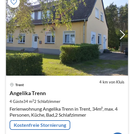
4 km von Kluis
Pre
Trent
ab
6
Angelika Trenn
pr
2
4 Gäste
34 m
2
Schlafzimmer
Na
Ferienwohnung Angelika Trenn in Trent, 34m², max. 4
Personen, Küche, Bad,2 Schlafzimmer
Kostenfreie Stornierung