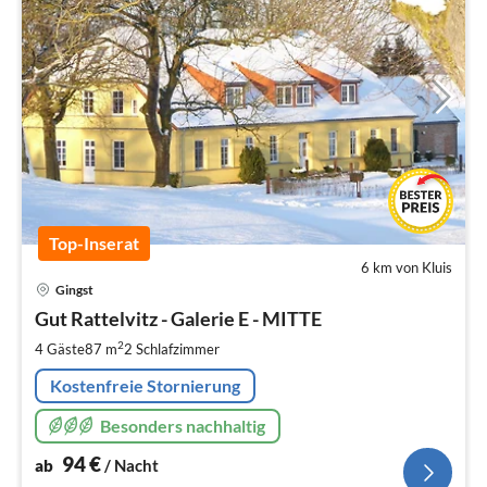
Top-Inserat
6 km von Kluis
Pre
Gingst
ab
9
Gut Rattelvitz - Galerie E - MITTE
pr
2
4 Gäste
87 m
2
Schlafzimmer
Na
Kostenfreie Stornierung
Besonders nachhaltig
94
€
ab
/ Nacht