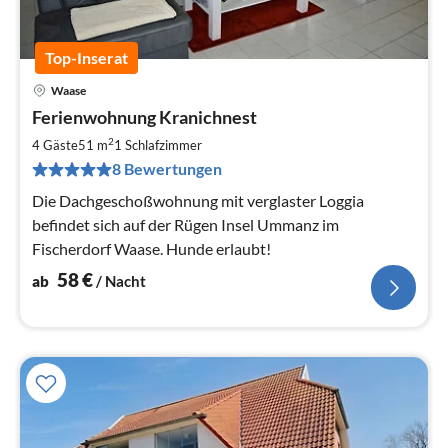
Top-Inserat
Waase
Pre
Ferienwohnung Kranichnest
ab
5
2
4 Gäste
51 m
1
Schlafzimmer
pr
8 Bewertungen
Na
Die Dachgeschoßwohnung mit verglaster Loggia
befindet sich auf der Rügen Insel Ummanz im
Fischerdorf Waase. Hunde erlaubt!
58
€
ab
/ Nacht