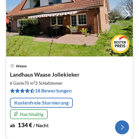
Waase
Pre
Landhaus Waase Jollekieker
ab
1
2
6 Gäste
70 m
2
Schlafzimmer
pr
18 Bewertungen
Na
Kostenfreie Stornierung
Nachhaltig
134
€
ab
/ Nacht