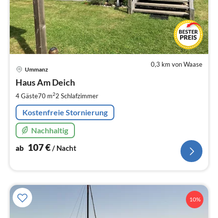
0,3 km von Waase
Pre
Ummanz
ab
1
Haus Am Deich
pr
2
4 Gäste
70 m
2
Schlafzimmer
Na
Kostenfreie Stornierung
Nachhaltig
107
€
ab
/ Nacht
10%