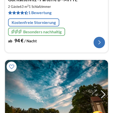
ab
9
2
2 Gäste
63 m
1
Schlafzimmer
pr
1 Bewertung
Na
Kostenfreie Stornierung
Besonders nachhaltig
94
€
ab
/ Nacht