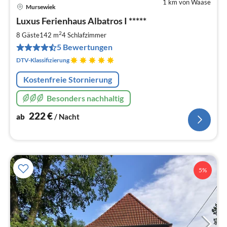
1 km von Waase
Mursewiek
Pre
Luxus Ferienhaus Albatros I *****
ab
2
2
8 Gäste
142 m
4
Schlafzimmer
pr
5 Bewertungen
Na
DTV-Klassifizierung
Kostenfreie Stornierung
Besonders nachhaltig
222
€
ab
/ Nacht
5%