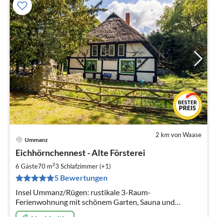
2 km von Waase
Ummanz
Pre
Eichhörnchennest - Alte Försterei
ab
7
2
6 Gäste
70 m
3
Schlafzimmer (+1)
pr
5 Bewertungen
Na
Insel Ummanz/Rügen: rustikale 3-Raum-
Ferienwohnung mit schönem Garten, Sauna und
Parkplatz.