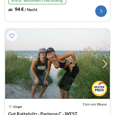
Besonders nachhaltig
94
€
ab
/ Nacht
3 km von Waase
Pre
Gingst
ab
1
Gut Rattelvitz - Parterre C - WEST