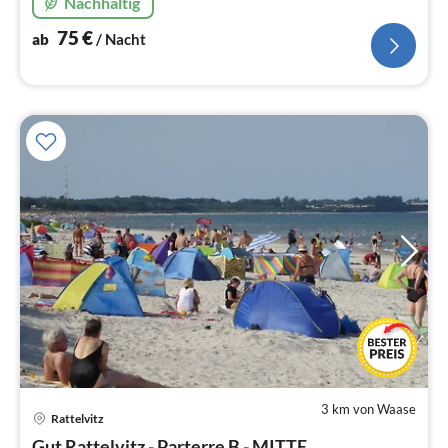
Nachhaltig
75
€
ab
/ Nacht
3 km von Waase
Rattelvitz
Pre
Gut Rattelvitz - Parterre B - MITTE