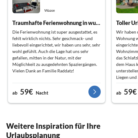
Waase
Traumhafte Ferienwohnung in wunderbarer Umgebung
Toller U
Die Ferienwohnung ist super ausgestattet, es
Wir haben u
fehlt wirklich nichts. Sehr geschmack- und
Wohnung wa
liebevoll eingerichtet, wir haben uns sehr, sehr
eingerichtet
wohl gefühlt. Auch die Lage hat uns sehr
Wohnzimmer
gefallen, mitten in der Natur, mit der
das Schlaf
Möglichkeit zu ausgedehnten Spaziergängen.
dem Haus k
Vielen Dank an Familie Raddatz!
unterstelle
Liegen und 
ideal zum 
59€
59€
bald mal wi
ab
Nacht
ab
Weitere Inspiration für Ihre
Urlaubsplanung