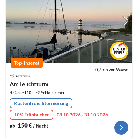
Top-Inserat
0,7 km von Waase
Pre
Ummanz
ab
1
Am Leuchtturm
pr
2
4 Gäste
110 m
2
Schlafzimmer
Na
Kostenfreie Stornierung
10% Frühbucher
08.10.2026 - 31.10.2026
150
€
ab
/ Nacht