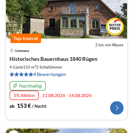
Top-Inserat
2 km von Waase
Ummanz
Pre
Historisches Bauernhaus 1840 Rügen
ab
1
2
4 Gäste
150 m
2
Schlafzimmer
pr
4 Bewertungen
Na
Nachhaltig
5% Aktion
11.08.2026 - 14.08.2026
153
€
ab
/ Nacht