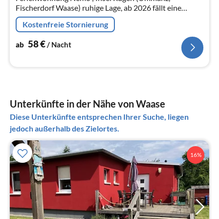
Fischerdorf Waase) ruhige Lage, ab 2026 fällt eine
Kurtaxe an, Hunde erlaubt
Kostenfreie Stornierung
58
€
ab
/ Nacht
Unterkünfte in der Nähe von Waase
Diese Unterkünfte entsprechen Ihrer Suche, liegen
jedoch außerhalb des Zielortes.
16%