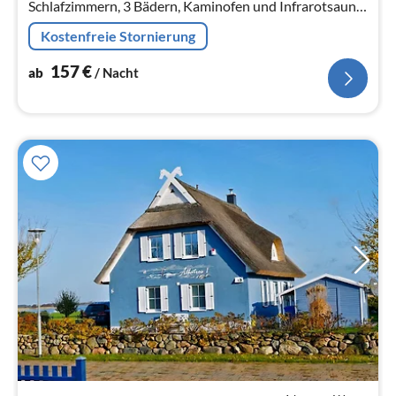
Schlafzimmern, 3 Bädern, Kaminofen und Infrarotsauna.
Bietet ausreichend Platz für bis zu 8 Personen. Sehr
Kostenfreie Stornierung
ruhig und idyllisch gelegen.
157
€
ab
/ Nacht