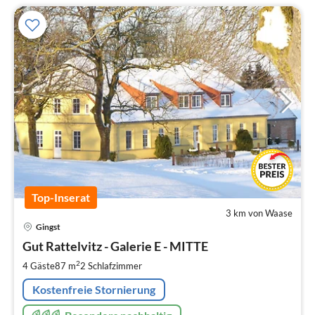
Top-Inserat
3 km von Waase
Pre
Gingst
ab
9
Gut Rattelvitz - Galerie E - MITTE
pr
2
4 Gäste
87 m
2
Schlafzimmer
Na
Kostenfreie Stornierung