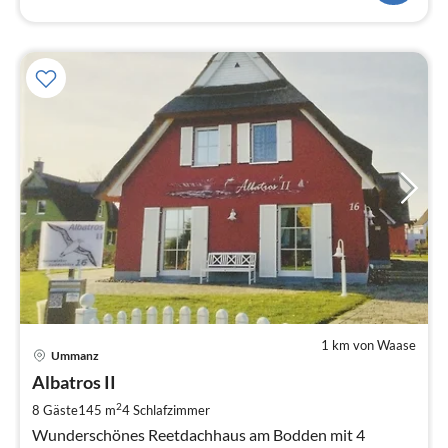
1 km von Waase
Pre
Ummanz
ab
1
Albatros II
pr
2
8 Gäste
145 m
4
Schlafzimmer
Na
Wunderschönes Reetdachhaus am Bodden mit 4