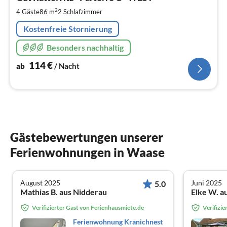
pr
2
4 Gäste
86 m
2
Schlafzimmer
Na
Kostenfreie Stornierung
Besonders nachhaltig
114
€
ab
/ Nacht
Gästebewertungen unserer
Ferienwohnungen in Waase
August 2025
Juni 2025
5.0
Mathias B. aus Nidderau
Elke W. a
Verifizierter Gast von Ferienhausmiete.de
Verifizi
Ferienwohnung Kranichnest