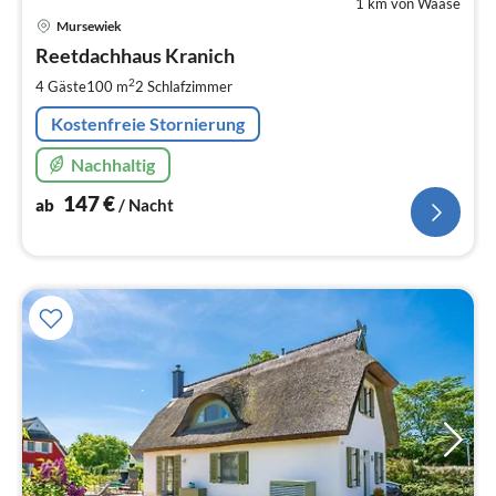
1 km von Waase
Pre
Mursewiek
ab
1
Reetdachhaus Kranich
pr
2
4 Gäste
100 m
2
Schlafzimmer
Na
Kostenfreie Stornierung
Nachhaltig
147
€
ab
/ Nacht