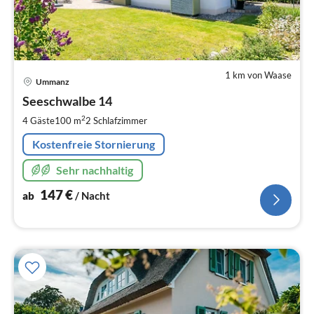
1 km von Waase
Pre
Ummanz
ab
1
Seeschwalbe 14
pr
2
4 Gäste
100 m
2
Schlafzimmer
Na
Kostenfreie Stornierung
Sehr nachhaltig
147
€
ab
/ Nacht