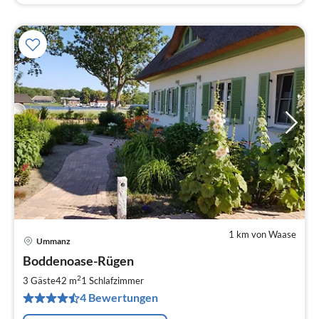
1 km von Waase
Ummanz
Pre
Boddenoase-Rügen
ab
6
2
3 Gäste
42 m
1
Schlafzimmer
pr
4 Bewertungen
Na