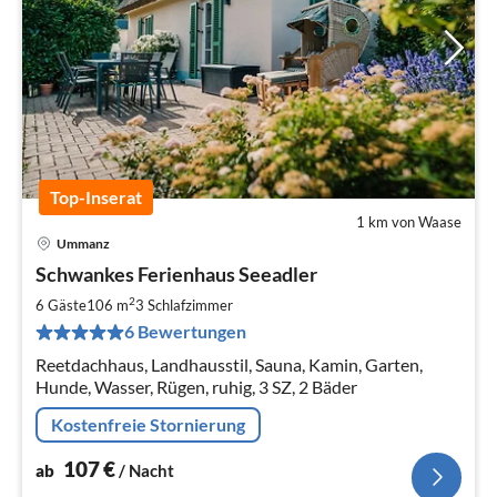
Top-Inserat
1 km von Waase
Ummanz
Pre
Schwankes Ferienhaus Seeadler
ab
1
2
6 Gäste
106 m
3
Schlafzimmer
pr
6 Bewertungen
Na
Reetdachhaus, Landhausstil, Sauna, Kamin, Garten,
Hunde, Wasser, Rügen, ruhig, 3 SZ, 2 Bäder
Kostenfreie Stornierung
107
€
ab
/ Nacht