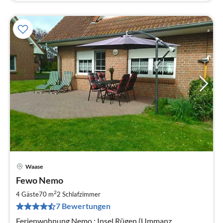
Waase
Pre
Fewo Nemo
ab
5
2
4 Gäste
70 m
2
Schlafzimmer
pr
7 Bewertungen
Na
Ferienwohnung Nemo ; Insel Rügen (Ummanz,