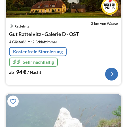
3 km von Waase
Pre
Rattelvitz
ab
9
Gut Rattelvitz - Galerie D - OST
pr
2
4 Gäste
86 m
2
Schlafzimmer
Na
Kostenfreie Stornierung
Sehr nachhaltig
94
€
ab
/ Nacht