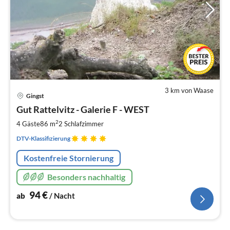
3 km von Waase
Pre
Gingst
ab
9
Gut Rattelvitz - Galerie F - WEST
pr
2
4 Gäste
86 m
2
Schlafzimmer
Na
DTV-Klassifizierung
Kostenfreie Stornierung
Besonders nachhaltig
94
€
ab
/ Nacht