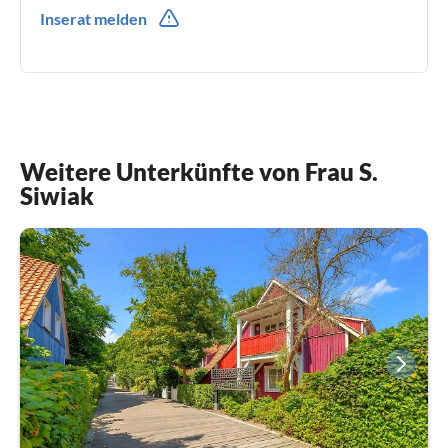
0049(0) 38375242570
Inserat melden
Weitere Unterkünfte von Frau S.
Siwiak