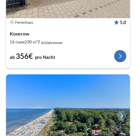
5,0
Ferienhaus
Koserow
2
7
16
230
Gäste
m
Schlafzimmer
356€
ab
pro Nacht