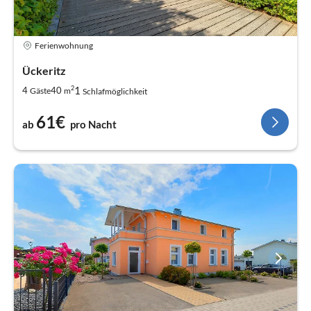
Ferienwohnung
Ückeritz
2
1
4
40
Gäste
m
Schlafmöglichkeit
61€
ab
pro Nacht