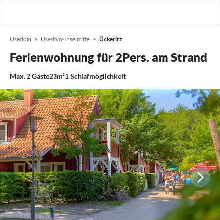
Usedom
Usedom-Inselmitte
Ückeritz
Ferienwohnung für 2Pers. am Strand
Max.
2
Gäste
23m²
1
Schlafmöglichkeit