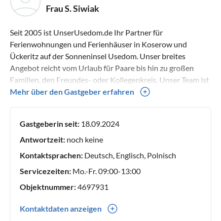
Frau S. Siwiak
Seit 2005 ist UnserUsedom.de Ihr Partner für
Ferienwohnungen und Ferienhäuser in Koserow und
Ückeritz auf der Sonneninsel Usedom. Unser breites
Angebot reicht vom Urlaub für Paare bis hin zu großen
Familien, den Freundes- oder Kollegenkreis. Unser Team ist
vor, während und nach Ihrem Urlaub für Sie da, damit Ihr
Mehr über den Gastgeber erfahren
Aufenthalt auf der Sonneninsel Usedom zu einem
unvergesslichen Erlebnis wird.
Gastgeberin seit:
18.09.2024
Antwortzeit:
noch keine
Kontaktsprachen:
Deutsch, Englisch, Polnisch
Servicezeiten:
Mo.-Fr. 09:00-13:00
Objektnummer:
4697931
Kontaktdaten anzeigen