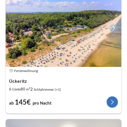
Ferienwohnung
Ückeritz
2
2
6
80
Gäste
m
Schlafzimmer (+1)
145€
ab
pro Nacht