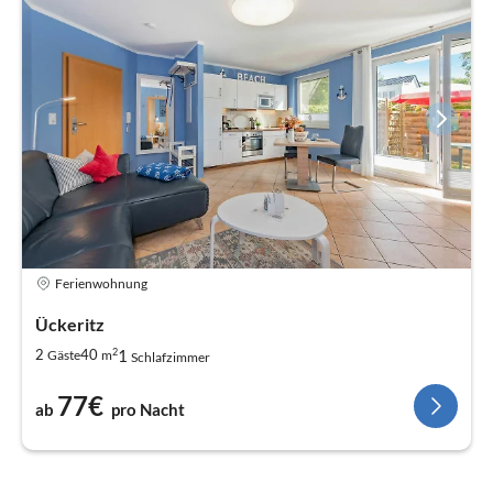
Ferienwohnung
Ückeritz
2
1
2
40
Gäste
m
Schlafzimmer
77€
ab
pro Nacht